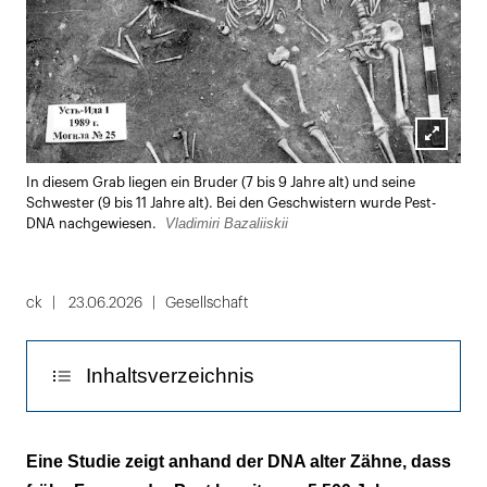
Lightbox
In diesem Grab liegen ein Bruder (7 bis 9 Jahre alt) und seine
öffnen
Schwester (9 bis 11 Jahre alt). Bei den Geschwistern wurde Pest-
Vladimiri Bazaliiskii
DNA nachgewiesen.
ck
23.06.2026
Gesellschaft
Inhaltsverzeichnis
In den Zähnen steckten unbekannte frühe
Eine Studie zeigt anhand der DNA alter Zähne, dass
Peststämme