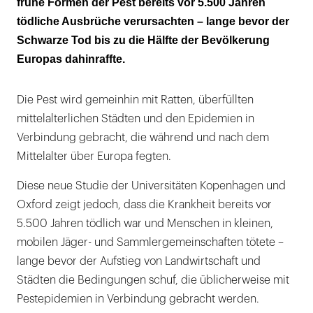
frühe Formen der Pest bereits vor 5.500 Jahren
tödliche Ausbrüche verursachten – lange bevor der
Tödlicher als bisher angenommen
Schwarze Tod bis zu die Hälfte der Bevölkerung
Das Rätsel um die hohe Anzahl an Kindern ist
Europas dahinraffte.
gelöst
Die Pest wird gemeinhin mit Ratten, überfüllten
Hat das Superantigen zum Tod geführt?
mittelalterlichen Städten und den Epidemien in
Verbindung gebracht, die während und nach dem
Mittelalter über Europa fegten.
Diese neue Studie der Universitäten Kopenhagen und
Oxford zeigt jedoch, dass die Krankheit bereits vor
5.500 Jahren tödlich war und Menschen in kleinen,
mobilen Jäger- und Sammlergemeinschaften tötete –
lange bevor der Aufstieg von Landwirtschaft und
Städten die Bedingungen schuf, die üblicherweise mit
Pestepidemien in Verbindung gebracht werden.