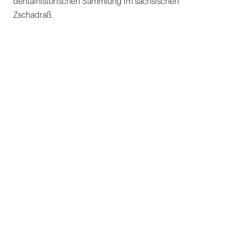
dentalhistorischen Sammlung im sächsischen
Zschadraß.