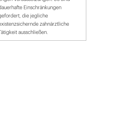
dauerhafte Einschränkungen
gefordert, die jegliche
existenzsichernde zahnärztliche
Tätigkeit ausschließen.
z / schwarz-werk.de