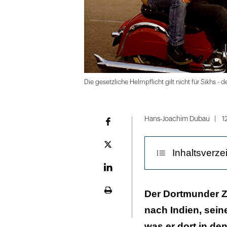
Die gesetzliche Helmpflicht gilt nicht für Sikhs - 
Folie
1
Hans-Joachim Dubau
12
Facebook
von
6
Plattform
Inhaltsverze
X
LinekdIn
Ich könnte mir
Der Dortmunder Z
Seite
ausdrucken
nach Indien, seine
Prohibition? In
was er dort in den