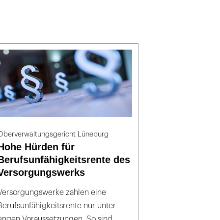
Oberverwaltungsgericht Lüneburg
Hohe Hürden für
Berufsunfähigkeitsrente des
Versorgungswerks
Versorgungswerke zahlen eine
Berufsunfähigkeitsrente nur unter
engen Voraussetzungen. So sind