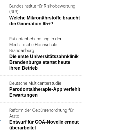
Bundesinstitut für Risikobewertung
1
(BfR)
Welche Mikronährstoffe braucht
die Generation 65+?
Patientenbehandlung in der
Medizinische Hochschule
2
Brandenburg
Die erste Universitätszahnklinik
Brandenburgs startet heute
ihren Betrieb
Deutsche Multicenterstudie
3
Parodontaltherapie-App verfehlt
Erwartungen
Reform der Gebührenordnung für
4
Ärzte
Entwurf für GOÄ-Novelle erneut
überarbeitet