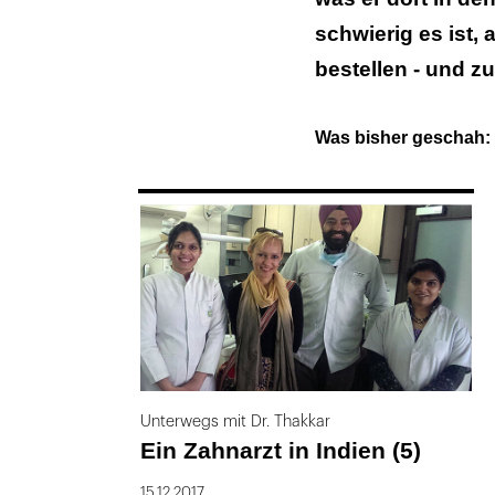
Ein Ausflug in
schwierig es ist,
Das Liebesnest
bestellen - und zu
Ein Foto mit 
Was bisher geschah:
Satt macht lie
Umzug in die Vi
169
Wie viele Zimm
genau ...
Unterwegs mit Dr. Thakkar
Ein Zahnarzt in Indien (5)
15.12.2017