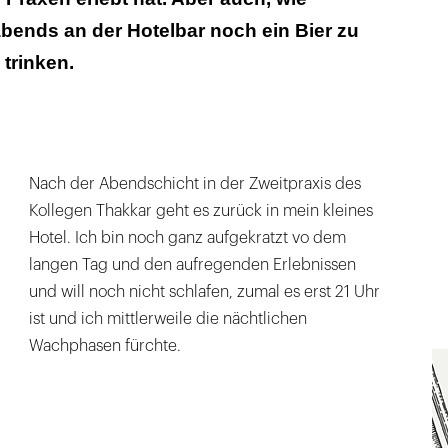
s Grüne gegen den Kater
 abends an der Hotelbar noch ein Bier zu
 des Maharajas
 trinken.
aufgedrehten Schulmädchen
b - und nachdenklich
lla der Familie Thakkar
Nach der Abendschicht in der Zweitpraxis des
Kollegen Thakkar geht es zurück in mein kleines
er das Haus hat? Der Hausherr weiß es nicht so
Hotel. Ich bin noch ganz aufgekratzt vo dem
langen Tag und den aufregenden Erlebnissen
und will noch nicht schlafen, zumal es erst 21 Uhr
ist und ich mittlerweile die nächtlichen
Wachphasen fürchte.