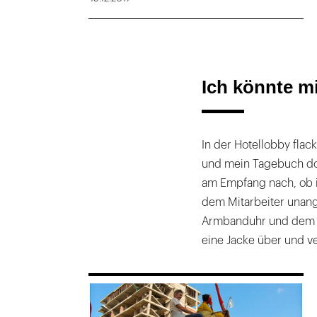
Ich könnte m
In der Hotellobby flac
und mein Tagebuch dort
am Empfang nach, ob i
dem Mitarbeiter unang
Armbanduhr und dem obl
eine Jacke über und ver
169