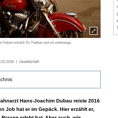
Lightbox
Eva Schwar
der Turban schützt. Dr. Thakkar und ich unterwegs.
öffnen
.02.2019
Gesellschaft
ichnis
 ein Bier gönnen
ahnarzt Hans-Joachim Dubau reiste 2016
n Job hat er im Gepäck. Hier erzählt er,
 Indien trinkt man mehr Whisky als in Schottland!
 Praxen erlebt hat. Aber auch, wie