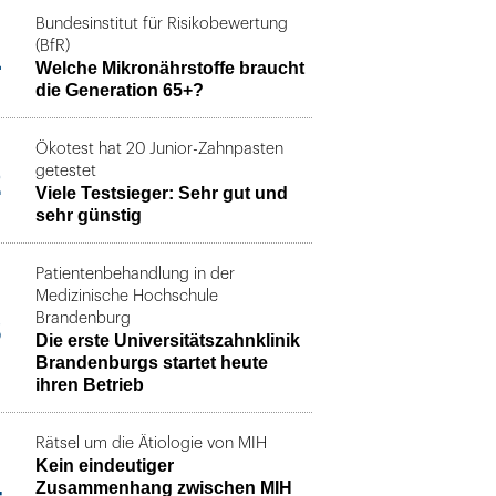
Bundesinstitut für Risikobewertung
1
(BfR)
Welche Mikronährstoffe braucht
die Generation 65+?
Ökotest hat 20 Junior-Zahnpasten
2
getestet
Viele Testsieger: Sehr gut und
sehr günstig
Patientenbehandlung in der
Medizinische Hochschule
3
Brandenburg
Die erste Universitätszahnklinik
Brandenburgs startet heute
ihren Betrieb
Rätsel um die Ätiologie von MIH
Kein eindeutiger
4
Zusammenhang zwischen MIH