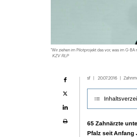
"Wir ziehen im Pilotprojekt das vor, was im G-BA
KZV RLP
Folie
1
sf
20.07.2016
Zahnme
Facebook
von
4
Plattform
Inhaltsverze
X
LinekdIn
"Die Mühlen i
65 Zahnärzte unte
Seite
ausdrucken
Pfalz seit Anfang