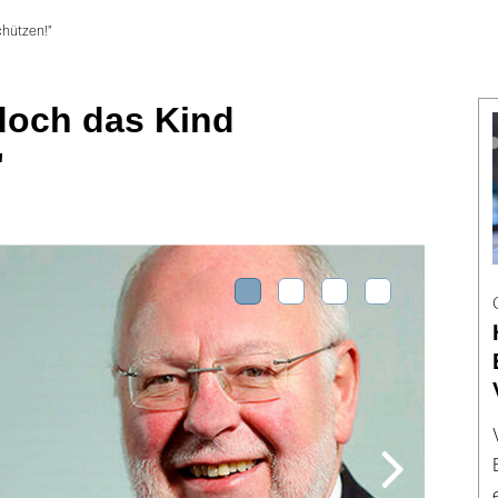
chützen!"
doch das Kind
"