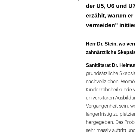
der U5, U6 und U7
erzählt, warum er
vermeiden" initiier
Herr Dr. Stein, wo ve
zahnärztliche Skepsi
Sanitätsrat Dr. Helmut
grundsätzliche Skeps
nachvollziehen. Womög
Kinderzahnheilkunde w
universitären Ausbild
Vergangenheit sein, w
längerfristig zu platzi
hergegeben. Das Proble
sehr massiv auftritt u