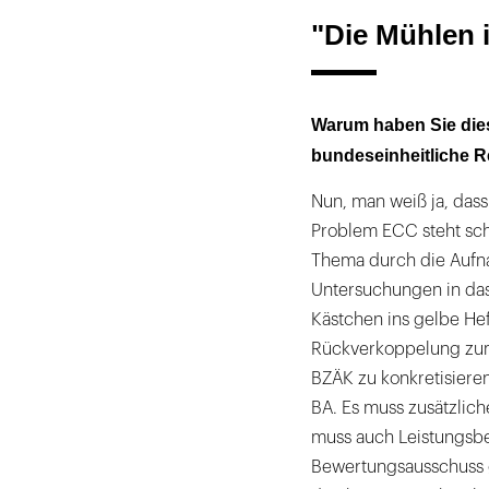
"Die Mühlen 
Warum haben Sie diese
bundeseinheitliche 
Nun, man weiß ja, das
Problem ECC steht sch
Thema durch die Aufna
Untersuchungen in das P
Kästchen ins gelbe He
Rückverkoppelung zum
BZÄK zu konkretisiere
BA. Es muss zusätzlich
muss auch Leistungsb
Bewertungsausschuss g