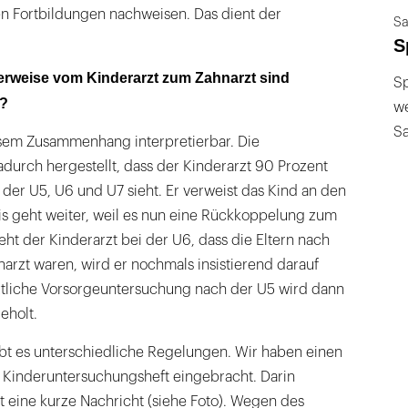
n Fortbildungen nachweisen. Das dient der
Sa
S
Verweise vom Kinderarzt zum Zahnarzt sind
Sp
n?
we
S
iesem Zusammenhang interpretierbar. Die
adurch hergestellt, dass der Kinderarzt 90 Prozent
der U5, U6 und U7 sieht. Er verweist das Kind an den
is geht weiter, weil es nun eine Rückkoppelung zum
eht der Kinderarzt bei der U6, dass die Eltern nach
arzt waren, wird er nochmals insistierend darauf
ztliche Vorsorgeuntersuchung nach der U5 wird dann
eholt.
bt es unterschiedliche Regelungen. Wir haben einen
e Kinderuntersuchungsheft eingebracht. Darin
zt eine kurze Nachricht (siehe Foto). Wegen des