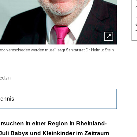
Lightbox
KZV RLP
 noch entschieden werden muss", sagt Sanitätsrat Dr. Helmut Stein.
öffnen
dizin
ichnis
m G-BA mahlen sehr langsam"
rsuchen in einer Region in Rheinland-
 Juli Babys und Kleinkinder im Zeitraum