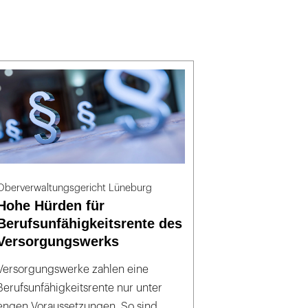
Oberverwaltungsgericht Lüneburg
Hohe Hürden für
Berufsunfähigkeitsrente des
Versorgungswerks
Versorgungswerke zahlen eine
Berufsunfähigkeitsrente nur unter
engen Voraussetzungen. So sind