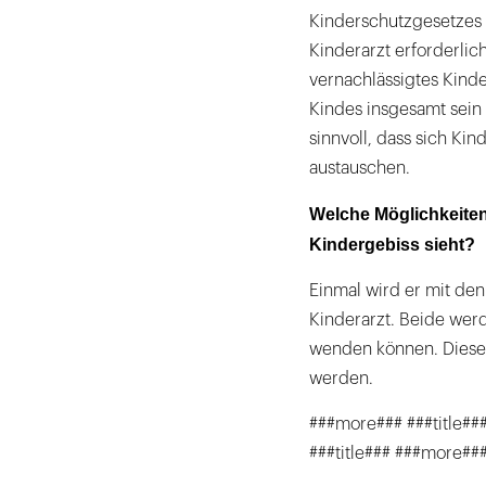
Kinderschutzgesetzes 
Kinderarzt erforderlich
vernachlässigtes Kind
Kindes insgesamt sein 
sinnvoll, dass sich K
austauschen.
Welche Möglichkeiten
Kindergebiss sieht?
Einmal wird er mit de
Kinderarzt. Beide wer
wenden können. Dieses
werden.
###more### ###title##
###title### ###more##