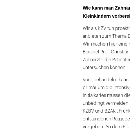
Wie kann man Zahnärz
Kleinkindern vorbere
Wir als KZV tun proakt
anbieten zum Thema E
Wir machen hier eine 
Beispiel Prof. Christia
Zahnärzte die Patient
untersuchen können.
Von „behandeln“ kann 
primär um die intensiv
Initialkaries müssen d
unbedingt vermeiden 
KZBV und BZÄK „Frühki
entstandenen Ratgeber
vergeben. An dem Pilo