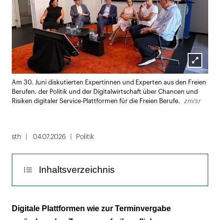
Lightbox
Am 30. Juni diskutierten Expertinnen und Experten aus den Freien
öffnen
Berufen, der Politik und der Digitalwirtschaft über Chancen und
zm/sr
Risiken digitaler Service-Plattformen für die Freien Berufe.
sth
04.07.2026
Politik
Inhaltsverzeichnis
So sieht es in der Zahnmedizin aus
Digitale Plattformen wie zur Terminvergabe