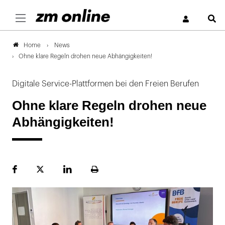
S
News
Home
Ohne klare Regeln drohen neue Abhängigkeiten!
Digitale Service-Plattformen bei den Freien Berufen
Ohne klare Regeln drohen neue
Abhängigkeiten!
Facebook
Plattform
LinekdIn
Seite
X
ausdrucken