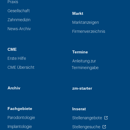
Praxis
Gesellschaft
Markt
Zahnmedizin
Marktanzeigen
News-Archiv
Firmenverzeichnis
CME
Termine
Erste Hilfe
Anleitung zur
CME Übersicht
Termineingabe
Archiv
zm-starter
Fachgebiete
Inserat
Parodontologie
Stellenangebote
Implantologie
Stellengesuche