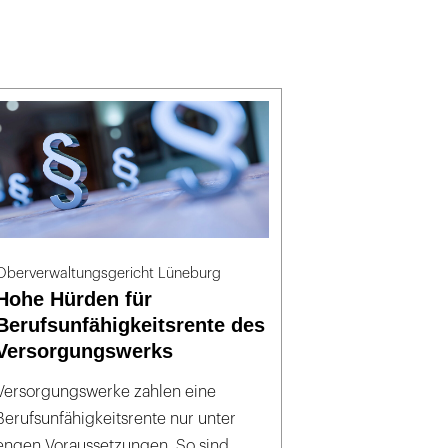
Oberverwaltungsgericht Lüneburg
Hohe Hürden für
Berufsunfähigkeitsrente des
Versorgungswerks
Versorgungswerke zahlen eine
Berufsunfähigkeitsrente nur unter
engen Voraussetzungen. So sind