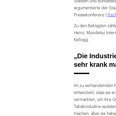
Städten und Bundessta
argumentierte der Staa
Pressekonferenz (
YouT
Zu den Beklagten zäh
Heinz, Mondelez Intern
Kellogg.
„Die Industri
sehr krank 
Im zu verhandelnden F
entwickeln, dass sie s
vermarkten, um ihre Ge
Tabakindustrie wussten
machen, aber sie haben