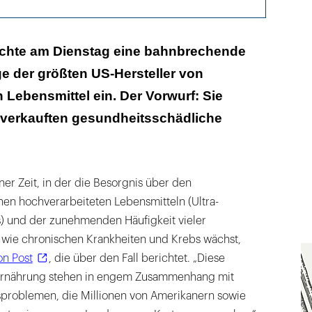
 weiß, dass diese Lebensmittel sehr krank machen“
ichte am Dienstag eine bahnbrechende
e der größten US-Hersteller von
ken 53 Prozent ihres Kalorienbedarfs durch UPF
 Lebensmittel ein. Der Vorwurf: Sie
 verkauften gesundheitsschädliche
er Zeit, in der die Besorgnis über den
n hochverarbeiteten Lebensmitteln (Ultra-
) und der zunehmenden Häufigkeit vieler
wie chronischen Krankheiten und Krebs wächst,
on Post
, die über den Fall berichtet. „Diese
Ernährung stehen in engem Zusammenhang mit
problemen, die Millionen von Amerikanern sowie