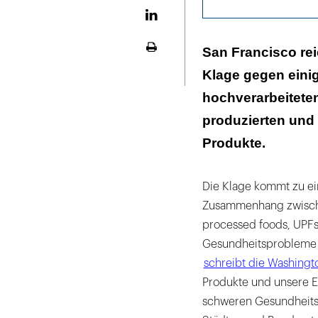
LinekdIn
„Die Industrie
San Francisco re
Seite
ausdrucken
Klage gegen einig
Amerikaner dec
hochverarbeiteten
produzierten und
Produkte.
Die Klage kommt zu ein
Zusammenhang zwische
processed foods, UPFs
Gesundheitsprobleme 
schreibt die Washingt
Produkte und unsere 
schweren Gesundheits