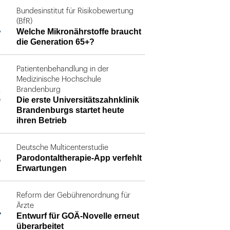
Bundesinstitut für Risikobewertung
1
(BfR)
Welche Mikronährstoffe braucht
die Generation 65+?
Patientenbehandlung in der
Medizinische Hochschule
2
Brandenburg
Die erste Universitätszahnklinik
Brandenburgs startet heute
ihren Betrieb
Deutsche Multicenterstudie
3
Parodontaltherapie-App verfehlt
Erwartungen
Reform der Gebührenordnung für
4
Ärzte
Entwurf für GOÄ-Novelle erneut
überarbeitet