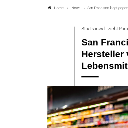
News
San Francisco klagt gege
Home
Staatsanwalt zieht Para
San Franc
Hersteller
Lebensmit