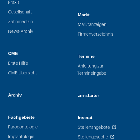
Praxis
Gesellschaft
Markt
Zahnmedizin
Marktanzeigen
News-Archiv
Firmenverzeichnis
CME
Termine
Erste Hilfe
Anleitung zur
CME Übersicht
Termineingabe
Archiv
zm-starter
Fachgebiete
Inserat
Parodontologie
Stellenangebote
Implantologie
Stellengesuche