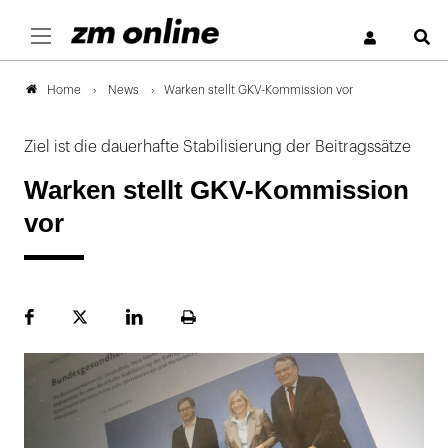
S
News
Warken stellt GKV-Kommission vor
Home
Ziel ist die dauerhafte Stabilisierung der Beitragssätze
Warken stellt GKV-Kommission
vor
Facebook
Plattform
LinekdIn
Seite
X
ausdrucken