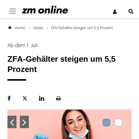
S
News
ZFA-Gehälter steigen um 5,5 Prozent
Home
Ab dem 1. Juli
ZFA-Gehälter steigen um 5,5
Prozent
Facebook
Plattform
LinekdIn
Seite
X
ausdrucken