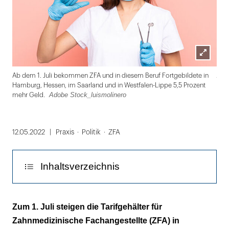
Lightbox
Ado
Ab dem 1. Juli bekommen ZFA und in diesem Beruf Fortgebildete in
öffnen
Hamburg, Hessen, im Saarland und in Westfalen-Lippe 5,5 Prozent
Adobe Stock_luismolinero
mehr Geld.
Folie
1
12.05.2022
Praxis
Politik
ZFA
von
2
Inhaltsverzeichnis
Ein attraktiver Tarifabschluss in schwierigen
Zum 1. Juli steigen die Tarifgehälter für
Zeiten
Zahnmedizinische Fachangestellte (ZFA) in