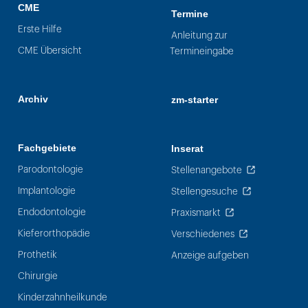
CME
Termine
Erste Hilfe
Anleitung zur
CME Übersicht
Termineingabe
Archiv
zm-starter
Fachgebiete
Inserat
Parodontologie
Stellenangebote
Implantologie
Stellengesuche
Endodontologie
Praxismarkt
Kieferorthopädie
Verschiedenes
Prothetik
Anzeige aufgeben
Chirurgie
Kinderzahnheilkunde