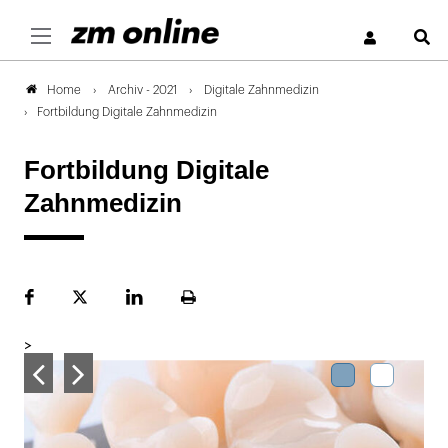
S
Archiv - 2021
Digitale Zahnmedizin
Home
Fortbildung Digitale Zahnmedizin
Fortbildung Digitale
Zahnmedizin
Facebook
Plattform
LinekdIn
Seite
X
ausdrucken
>