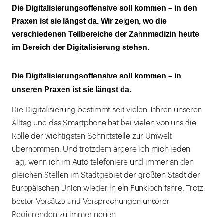
Das Dynamische Digitale Modell (DDM) als
Die Digitalisierungsoffensive soll kommen – in den
fünfte Dimension
Praxen ist sie längst da. Wir zeigen, wo die
verschiedenen Teilbereiche der Zahnmedizin heute
Digitale Implantatplanung – Chancen und
im Bereich der Digitalisierung stehen.
Risiken
3-D-gedruckte Restaurationen als neue
Die Digitalisierungsoffensive soll kommen – in
Therapiemöglichkeit
unseren Praxen ist sie längst da.
Digitale Technologien in der Parodontologie
Die Digitalisierung bestimmt seit vielen Jahren unseren
Alltag und das Smartphone hat bei vielen von uns die
Innovationen in der prothetisch-
Rolle der wichtigsten Schnittstelle zur Umwelt
rekonstruktiven Zahnmedizin
übernommen. Und trotzdem ärgere ich mich jeden
Digitale Technologien in der
Tag, wenn ich im Auto telefoniere und immer an den
Kieferorthopädie
gleichen Stellen im Stadtgebiet der größten Stadt der
Europäischen Union wieder in ein Funkloch fahre. Trotz
KI – Die Perspektiven in der
bester Vorsätze und Versprechungen unserer
Datenzahnmedizin
Regierenden zu immer neuen