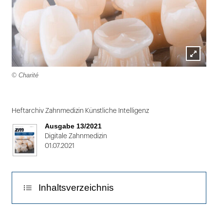
Lightbox
© Charité
öffnen
Folie
1
Heftarchiv Zahnmedizin Künstliche Intelligenz
von
Ausgabe 13/2021
2
Digitale Zahnmedizin
01.07.2021
Inhaltsverzeichnis