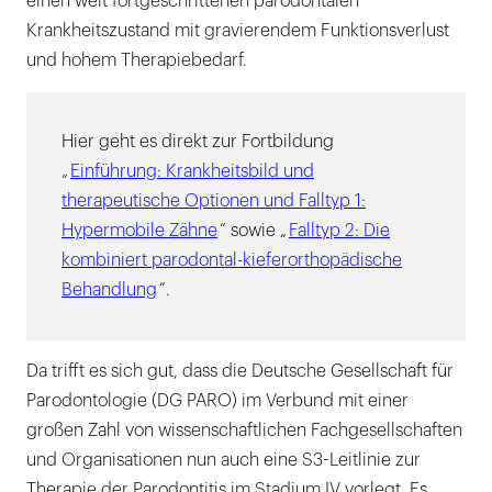
einen weit fortgeschrittenen parodontalen
Krankheitszustand mit gravierendem Funktionsverlust
und hohem Therapiebedarf.
Hier geht es direkt zur Fortbildung
„
Einführung: Krankheitsbild und
therapeutische Optionen und Falltyp 1:
Hypermobile Zähne
“ sowie „
Falltyp 2: Die
kombiniert parodontal-kieferorthopädische
Behandlung
“.
Da trifft es sich gut, dass die Deutsche Gesellschaft für
Parodontologie (DG PARO) im Verbund mit einer
großen Zahl von wissenschaftlichen Fachgesellschaften
und Organisationen nun auch eine S3-Leitlinie zur
Therapie der Parodontitis im Stadium IV vorlegt. Es