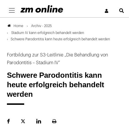
S
Archiv - 2025
Home
Stadium IV kann erfolgreich behandelt werden
Schwere Parodontitis kann heute erfolgreich behandelt werden
Fortbildung zur S3-Leitlinie „Die Behandlung von
Parodontitis – Stadium IV“
Schwere Parodontitis kann
heute erfolgreich behandelt
werden
Facebook
Plattform
LinekdIn
Seite
X
ausdrucken