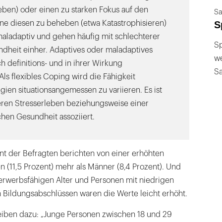
eben) oder einen zu starken Fokus auf den
Sa
S
hne diesen zu beheben (etwa Katastrophisieren)
 maladaptiv und gehen häufig mit schlechterer
Sp
dheit einher. Adaptives oder maladaptives
we
 definitions- und in ihrer Wirkung
S
ls flexibles Coping wird die Fähigkeit
gien situationsangemessen zu variieren. Es ist
ren Stresserleben beziehungsweise einer
hen Gesundheit assoziiert.
nt der Befragten berichten von einer erhöhten
n (11,5 Prozent) mehr als Männer (8,4 Prozent). Und
erwerbsfähigen Alter und Personen mit niedrigen
 Bildungsabschlüssen waren die Werte leicht erhöht.
iben dazu: „Junge Personen zwischen 18 und 29