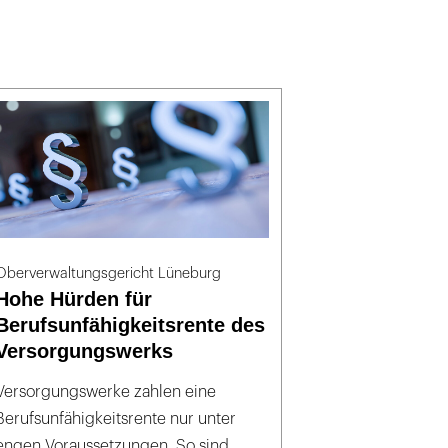
Oberverwaltungsgericht Lüneburg
Hohe Hürden für
Berufsunfähigkeitsrente des
Versorgungswerks
Versorgungswerke zahlen eine
Berufsunfähigkeitsrente nur unter
engen Voraussetzungen. So sind