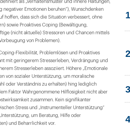
efiniert als „Verhaltensmuster und innere Haltungen,
ng negativer Emotionen beruhen“), Wunschdenken
f hoffen, dass sich die Situation verbessert, ohne
rn) sowie Proaktives Coping (Bewältigung,
ftige (nicht aktuelle) Stressoren und Chancen mittels
 Vorbeugung von Problemen).
oping-Flexibilität, Problemlösen und Proaktives
ant mit geringerem Stresserleben, Verdrängung und
rem Stresserleben assoziiert. Höhere „Emotionale
en von sozialer Unterstützung, um moralische
hl oder Verständnis zu erhalten) hing lediglich
t dem Faktor Wahrgenommene Hilflosigkeit nicht aber
wirksamkeit zusammen. Kein signifikanter
chen Stress und „Instrumenteller Unterstützung“
 Unterstützung, um Beratung, Hilfe oder
en) und Beharrlichkeit vor.