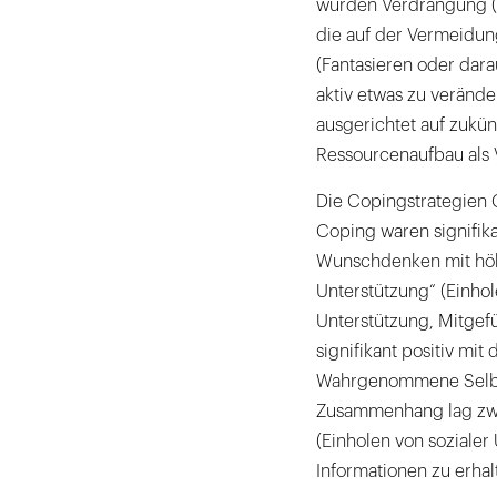
wurden Verdrängung (d
die auf der Vermeidu
(Fantasieren oder darau
aktiv etwas zu verände
ausgerichtet auf zukün
Ressourcenaufbau als
Die Copingstrategien C
Coping waren signifik
Wunschdenken mit höhe
Unterstützung“ (Einhol
Unterstützung, Mitgefü
signifikant positiv mi
Wahrgenommene Selbst
Zusammenhang lag zwis
(Einholen von sozialer
Informationen zu erhalt