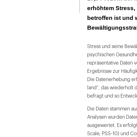
Seite
ausdrucken
erhöhtem Stress­,
betroffen ist und 
Bewältigungsstrat
Stress und seine Bewä
psychischen Gesundhei
repräsentative Daten v
Ergebnisse zur Häufig
Die Daten­erhebung erf
land“, das wieder­holt 
befragt und so Entwick
Die Daten stammen aus
Analysen wurden Date
aus­ge­wertet. Es erfol
Scale; PSS-10) und Co