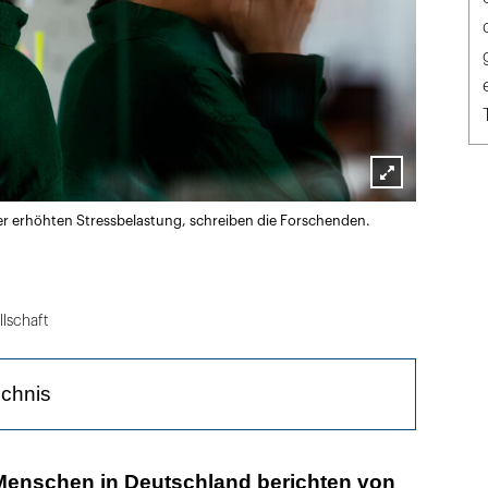
Lightbox
er erhöhten Stressbelastung, schreiben die Forschenden.
öffnen
lschaft
ichnis
en helfen
 Menschen in Deutschland berichten von