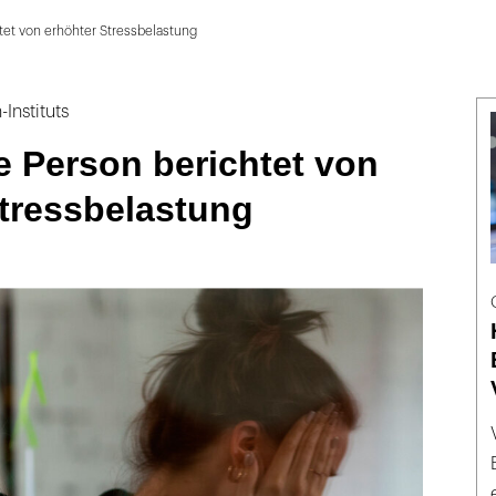
tet von erhöhter Stress­belastung
Instituts
e Person berichtet von
tress­belastung