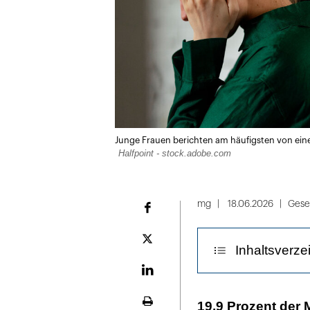
Junge Frauen berichten am häufigsten von ein
Halfpoint - stock.adobe.com
mg
18.06.2026
Gesel
Facebook
Plattform
Inhaltsverze
X
LinekdIn
Diese Strategi
19,9 Prozent der