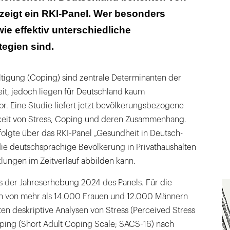
 zeigt ein RKI-Panel. Wer besonders
wie effektiv unterschiedliche
egien sind.
ltigung (Coping) sind zentrale Determinanten der
t, jedoch liegen für Deutschland kaum
or. Eine Studie liefert jetzt bevölkerungsbezogene
keit von Stress, Coping und deren Zusammenhang.
olgte über das RKI-Panel „Gesund­heit in Deutsch­
die deutsch­sprachige Bevölkerung in Privat­haus­halten
­lungen im Zeit­verlauf abbilden kann.
 der Jahres­erhebung 2024 des Panels. Für die
n von mehr als 14.000 Frauen und 12.000 Männern
gten deskriptive Analysen von Stress (Perceived Stress
ping (Short Adult Coping Scale; SACS-16) nach