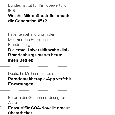
Bundesinstitut für Risikobewertung
1
(BfR)
Welche Mikronährstoffe braucht
die Generation 65+?
Patientenbehandlung in der
Medizinische Hochschule
2
Brandenburg
Die erste Universitätszahnklinik
Brandenburgs startet heute
ihren Betrieb
Deutsche Multicenterstudie
3
Parodontaltherapie-App verfehlt
Erwartungen
Reform der Gebührenordnung für
4
Ärzte
Entwurf für GOÄ-Novelle erneut
überarbeitet