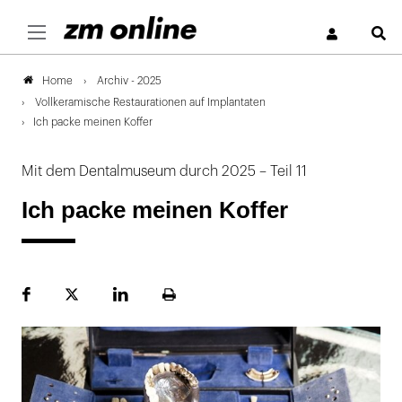
S
Archiv - 2025
Home
Vollkeramische Restaurationen auf Implantaten
Ich packe meinen Koffer
Mit dem Dentalmuseum durch 2025 – Teil 11
Ich packe meinen Koffer
Facebook
Plattform
LinekdIn
Seite
X
ausdrucken