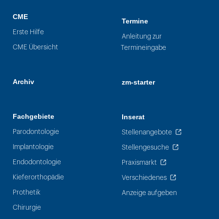
CME
Termine
Erste Hilfe
Anleitung zur
CME Übersicht
Termineingabe
Archiv
zm-starter
Fachgebiete
Inserat
Parodontologie
Stellenangebote
Implantologie
Stellengesuche
Endodontologie
Praxismarkt
Kieferorthopädie
Verschiedenes
Prothetik
Anzeige aufgeben
Chirurgie