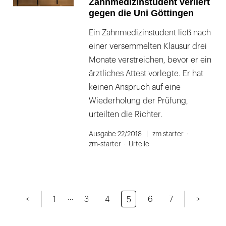
Zahnmedizinstudent verliert
gegen die Uni Göttingen
Ein Zahnmedizinstudent ließ nach
einer versemmelten Klausur drei
Monate verstreichen, bevor er ein
ärztliches Attest vorlegte. Er hat
keinen Anspruch auf eine
Wiederholung der Prüfung,
urteilten die Richter.
Ausgabe 22/2018
zm starter
zm-starter
Urteile
…
<
1
3
4
6
7
>
5