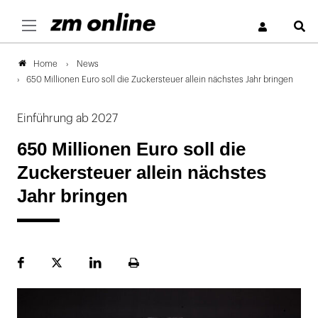
S
News
Home
650 Millionen Euro soll die Zuckersteuer allein nächstes Jahr bringen
Einführung ab 2027
650 Millionen Euro soll die
Zuckersteuer allein nächstes
Jahr bringen
Facebook
Plattform
LinekdIn
Seite
X
ausdrucken