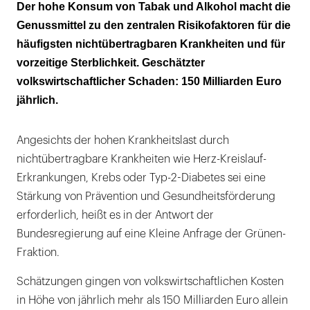
Deutschland steht auf einem der letzten
Der hohe Konsum von Tabak und Alkohol macht die
Plätze bei Alkohol- und Tabakpolitik
Genussmittel zu den zentralen Risikofaktoren für die
häufigsten nichtübertragbaren Krankheiten und für
Tabakkonsum führt jährlich zu 87.600
vorzeitige Sterblichkeit. Geschätzter
Krebsneuerkrankungen
volkswirtschaftlicher Schaden: 150 Milliarden Euro
Zuckerabgabe: Weniger Übergewicht und
jährlich.
bessere Zahngesundheit
Angesichts der hohen Krankheitslast durch
Gesund aufwachsen, leben, arbeiten und
nichtübertragbare Krankheiten wie Herz-Kreislauf-
altern
Erkrankungen, Krebs oder Typ-2-Diabetes sei eine
Stärkung von Prävention und Gesundheitsförderung
erforderlich, heißt es in der Antwort der
Bundesregierung auf eine Kleine Anfrage der Grünen-
Fraktion.
Schätzungen gingen von volkswirtschaftlichen Kosten
in Höhe von jährlich mehr als 150 Milliarden Euro allein