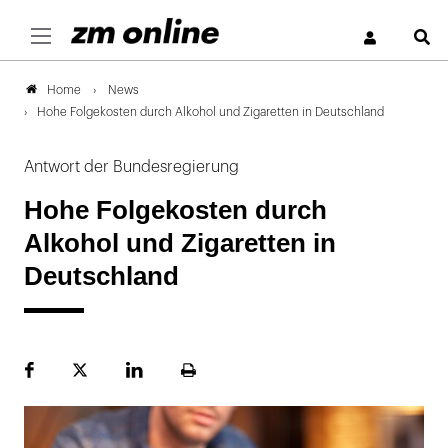
S
News
Home
Hohe Folgekosten durch Alkohol und Zigaretten in Deutschland
Antwort der Bundesregierung
Hohe Folgekosten durch
Alkohol und Zigaretten in
Deutschland
Facebook
Plattform
LinekdIn
Seite
X
ausdrucken