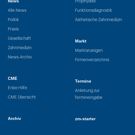
News
Prophylaxe
Alle News
Funktionsdiagnostik
Politik
Ästhetische Zahnmedizin
Praxis
Gesellschaft
Markt
Zahnmedizin
Marktanzeigen
News-Archiv
Firmenverzeichnis
CME
Termine
Erste Hilfe
Anleitung zur
CME Übersicht
Termineingabe
Archiv
zm-starter