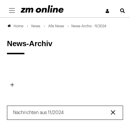
S
News
Alle News
News-Archiv - 11/2024
Home
News-Archiv
Filte
Nachrichten aus 11/2024
ent