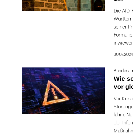
Die AfD-
Württemb
seiner P
Formulie
inwiewei
30.07.202
Bundesamt
Wie sc
vor gl
Vor Kurz
Störunge
lahm. Nu
der Infor
Maßnahme