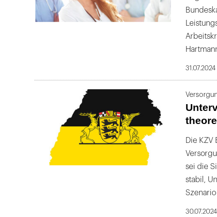
Bundeska
Leistung
Arbeitsk
Hartmann
31.07.2024
Versorgu
Unterv
theore
Die KZV 
Versorgu
sei die S
stabil, 
Szenario
30.07.202