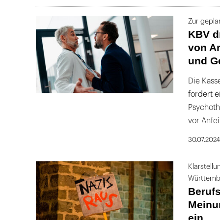
Zur gepla
KBV d
von A
und G
Die Kass
fordert 
Psychoth
vor Anfe
30.07.202
Klarstell
Württemb
Berufs
Meinun
ein