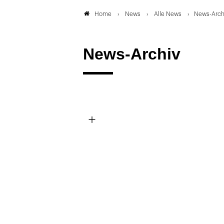
News
Alle News
News-Archi
Home
News-Archiv