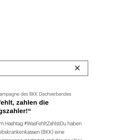
Filter
entfernen
ampagne des BKK Dachverbandes
ehlt, zahlen die
gszahler!“
m Hashtag #WasFehltZahlstDu haben
iebskrankenkassen (BKK) eine