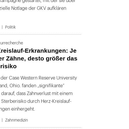
mpagne gestartet, mit der sie über
nzielle Notlage der GKV aufklären
Politik
turrecherche
reislauf-Erkrankungen: Je
r Zähne, desto größer das
risiko
 der Case Western Reserve University
and, Ohio. fanden „signifikante“
 darauf, dass Zahnverlust mit einem
 Sterberisiko durch Herz-Kreislauf-
ngen einhergeht.
Zahnmedizin