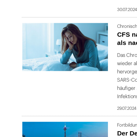
30.07.202
Chronisc
CFS n
als n
Das Chro
wieder a
hervorge
SARS-CoV
häufiger
Infektion
29.07.2024
Fortbild
Der D