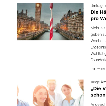
Umfrage d
Die Hä
pro W
Mehr als
geben zu
Woche ni
Ergebnis
Wohltäti
Foundati
31.07.2024
Junge Ärz
„Die V
schon 
Angesich